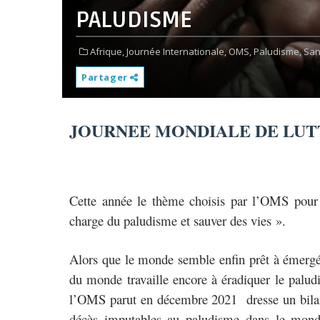
PALUDISME
Afrique,
Journée Internationale,
OMS,
Paludisme,
San
Partager
JOURNEE MONDIALE DE LUT
Cette année le thème choisis par l’OMS pour 
charge du paludisme et sauver des vies ».
Alors que le monde semble enfin prêt à émergé d
du monde travaille encore à éradiquer le paludi
l’OMS parut en décembre 2021
dresse un bil
décès imputables au paludisme dans le mond