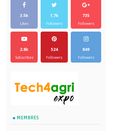
3.5k
1.7k
735
Likes
Followers
Followers
2.8k
524
849
Subscribes
Followers
Followers
MEMBRES