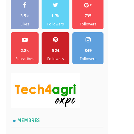
3.5k
1.7k
735
Likes
Followers
Followers
2.8k
524
849
Subscribes
Followers
Followers
MEMBRES