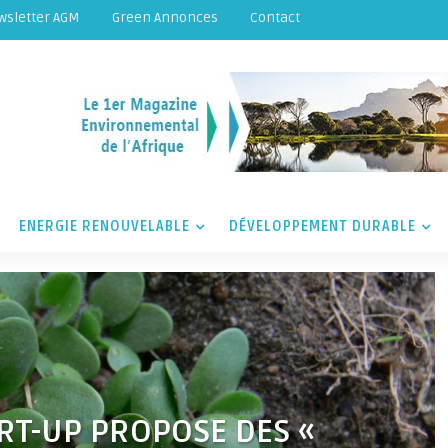
wsletter AGM
Green Annonces
Contact
ENERGIE RENOUVELABLE
DÉVELOPPEMENT DURABLE
ART-UP PROPOSE DES «