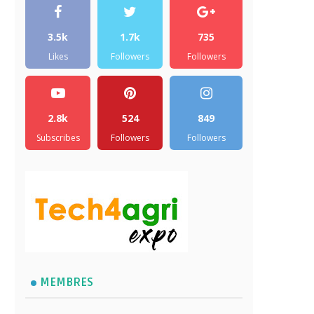
3.5k
1.7k
735
Likes
Followers
Followers
2.8k
524
849
Subscribes
Followers
Followers
MEMBRES