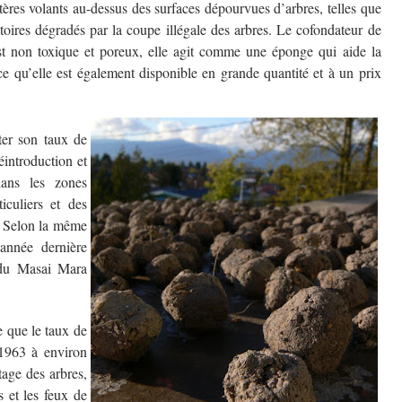
tères volants au-dessus des surfaces dépourvues d’arbres, telles que
rritoires dégradés par la coupe illégale des arbres. Le cofondateur de
st non toxique et poreux, elle agit comme une éponge qui aide la
e qu’elle est également disponible en grande quantité et à un prix
ter son taux de
éintroduction et
dans les zones
iculiers et des
. Selon la même
année dernière
 du Masai Mara
e que le taux de
 1963 à environ
age des arbres,
s et les feux de