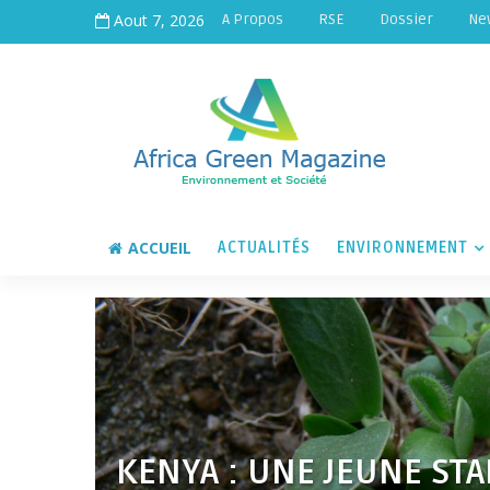
Aout 7, 2026
A Propos
RSE
Dossier
Ne
ACCUEIL
ACTUALITÉS
ENVIRONNEMENT
KENYA : UNE JEUNE ST