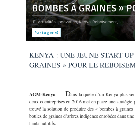
BOMBES À GRAINES » 
Actualités,
Innovation,
Kenya,
Reboisement,
Partager
KENYA : UNE JEUNE START-UP
GRAINES » POUR LE REBOISE
D
AGM-Kenya
ans la quête d’un Kenya plus ve
deux coentreprises en 2016 met en place une stratégie p
trouvé la solution de produire des « bombes à graines 
boules de graines d’arbres indigènes enrobées dans une c
liants nutritifs.