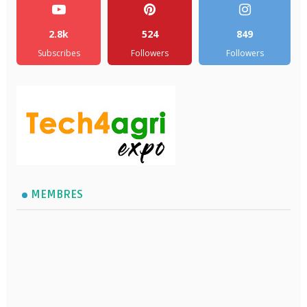
2.8k
524
849
Subscribes
Followers
Followers
MEMBRES