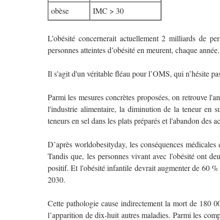
obèse
IMC > 30
L’obésité concernerait actuellement 2 milliards de p
personnes atteintes d’obésité en meurent, chaque année.
Il s'agit d'un véritable fléau pour l’OMS, qui n’hésite p
Parmi les mesures concrètes proposées, on retrouve l'amél
l'industrie alimentaire, la diminution de la teneur en 
teneurs en sel dans les plats préparés et l'abandon des ac
D’après worldobesityday, les conséquences médicales de
Tandis que,
l
es personnes vivant avec l'obésité ont deu
positif. Et l'obésité infantile devrait augmenter de 60 %
2030.
Cette pathologie cause indirectement la mort de 180 000
l’apparition de dix-huit autres maladies. Parmi les compl