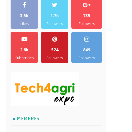
3.5k
1.7k
735
Likes
Followers
Followers
2.8k
524
849
Subscribes
Followers
Followers
MEMBRES