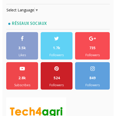
Select Language
▼
RÉSEAUX SOCIAUX
3.5k
1.7k
735
Likes
Followers
Followers
2.8k
524
849
Subscribes
Followers
Followers