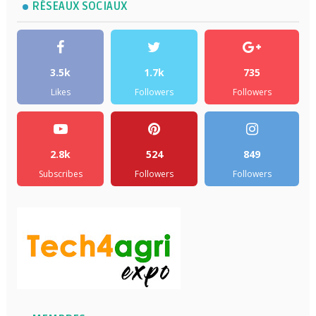
RÉSEAUX SOCIAUX
3.5k
1.7k
735
Likes
Followers
Followers
2.8k
524
849
Subscribes
Followers
Followers