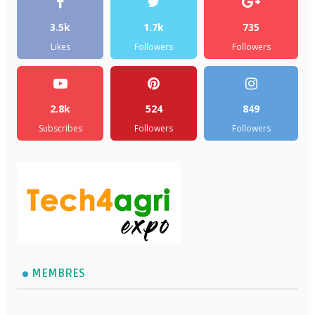
3.5k
1.7k
735
Likes
Followers
Followers
2.8k
524
849
Subscribes
Followers
Followers
MEMBRES