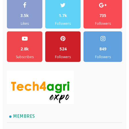
3.5k
1.7k
735
Likes
Followers
Followers
2.8k
524
849
Subscribes
Followers
Followers
MEMBRES