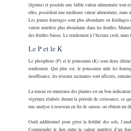
(lignine) et possède une faible valeur alimentaire tout
elles, possèdent une meilleure valeur alimentaire, mais u
Les jeunes fourrages sont plus abondants en feuillages 
valeur nutritive plus abondante dans les feuilles. Mature
des feuilles baisse. Le rendement à l’hectare croît, mais l
Le P et le K
Le phosphore (P) et le potassium (K) sont deux élément
rendement. Qui plus est, le potassium aide les fourra
insuffisance, les réseaux racinaires sont affectés, entra
La teneur en minéraux des plantes est un bon indicateur d
végétaux réalisée durant la période de croissance, ce qui
une analyse à nouveau en fin de saison, on obtient un dia
Outil additionnel pour gérer la fertilité des sols, l’a
Comprendre le lien entre la valeur nutritive d’un fou