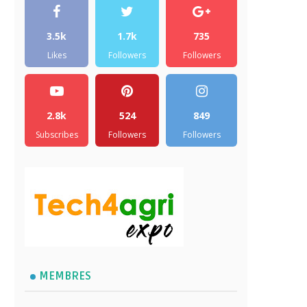
3.5k
1.7k
735
Likes
Followers
Followers
2.8k
524
849
Subscribes
Followers
Followers
MEMBRES