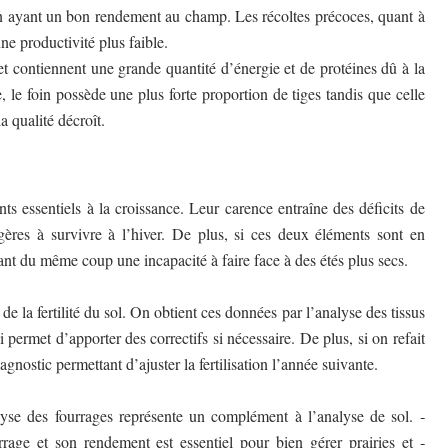
 en ayant un bon rendement au champ. Les récoltes précoces, quant à
ne productivité plus faible.
et contiennent une grande quantité d’énergie et de protéines dû à la
, le foin possède une plus forte proportion de tiges tandis que celle
a qualité décroît.
s essentiels à la croissance. Leur carence entraîne des déficits de
gères à survivre à l’hiver. De plus, si ces deux éléments sont en
înant du même coup une incapacité à faire face à des étés plus secs.
e la fertilité du sol. On obtient ces données par l’analyse des tissus
 permet d’apporter des correctifs si nécessaire. De plus, si on refait
gnostic permettant d’ajuster la fertilisation l’année suivante.
nalyse des fourrages représente un complément à l’analyse de sol. ­
rrage et son rendement est essentiel pour bien gérer prairies et ­