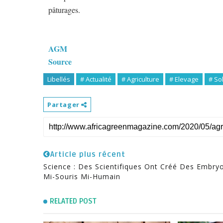
pâturages.
AGM
Source
Libellés
# Actualité
# Agriculture
# Elevage
# So
Partager
Article plus récent
Science : Des Scientifiques Ont Créé Des Embry
Mi-Souris Mi-Humain
RELATED POST