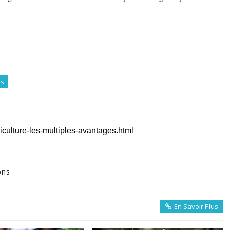
ls
ons
En Savoir Plus