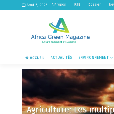
Aout 6, 2026
A Propos
RSE
Dossier
Ne
ACCUEIL
ACTUALITÉS
ENVIRONNEMENT
Agriculture: Les multi