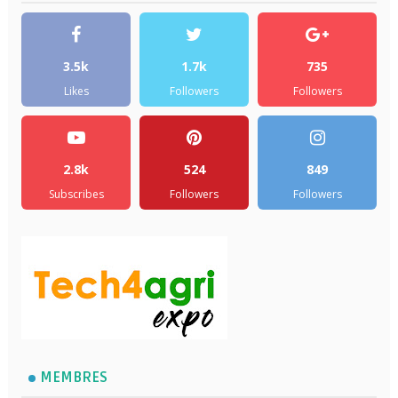
3.5k
1.7k
735
Likes
Followers
Followers
2.8k
524
849
Subscribes
Followers
Followers
MEMBRES