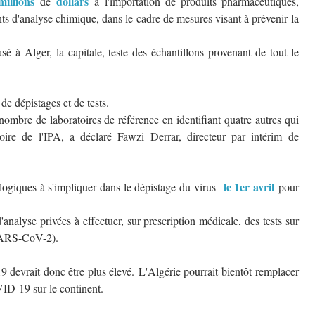
millions
dollars
de
à l'importation de produits pharmaceutiques,
ts d'analyse chimique, dans le cadre de mesures visant à prévenir la
asé à Alger, la capitale, teste des échantillons provenant de tout le
de dépistages et de tests.
nombre de laboratoires de référence en identifiant quatre autres qui
oire de l'IPA, a déclaré Fawzi Derrar, directeur par intérim de
le 1er avril
ologiques à s'impliquer dans le dépistage du virus
pour
'analyse privées à effectuer, sur prescription médicale, des tests sur
 (SARS-CoV-2).
devrait donc être plus élevé. L'Algérie pourrait bientôt remplacer
ID-19 sur le continent.