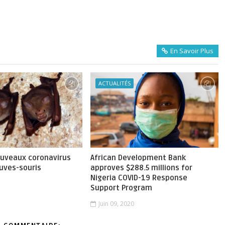
e
En Savoir Plus
ACTUALITÉS
ouveaux coronavirus
African Development Bank
uves-souris
approves $288.5 millions for
Nigeria COVID-19 Response
Support Program
Juin 09, 2020