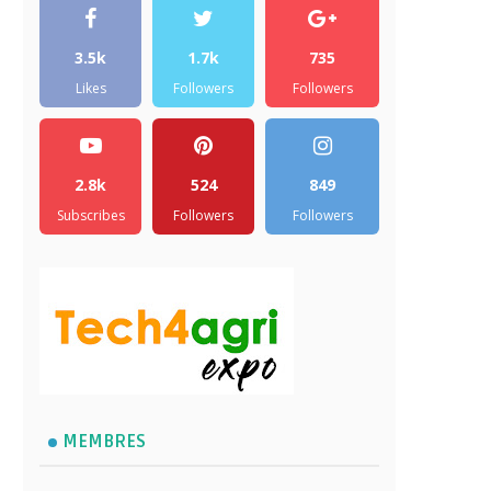
3.5k
1.7k
735
Likes
Followers
Followers
2.8k
524
849
Subscribes
Followers
Followers
MEMBRES