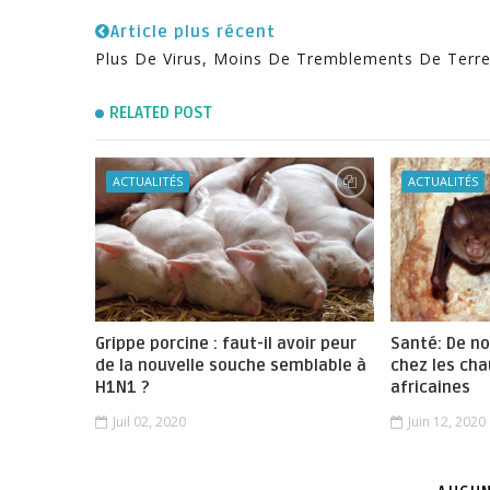
Article plus récent
Plus De Virus, Moins De Tremblements De Terr
RELATED POST
ACTUALITÉS
ACTUALITÉS
Grippe porcine : faut-il avoir peur
Santé: De n
de la nouvelle souche semblable à
chez les cha
H1N1 ?
africaines
Juil 02, 2020
Juin 12, 2020