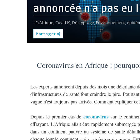
annoncée n'a pas eu l
Afrique,
Covid19,
Décryptage,
Environnement,
épidém
Partager
Coronavirus en Afrique : pourquoi
Les experts annoncent depuis des mois une déferlante d
d'infrastructures de santé font craindre le pire. Pourtan
vague n'est toujours pas arrivée. Comment expliquer cett
coronavirus
Depuis le premier cas de
sur le continen
effrayant. L'Afrique allait être rapidement submergée 
dans un continent pauvre au système de santé défaill
chaque jour le continent «
à se préparer au pire
». Deu