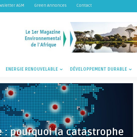
wsletter AGM
Green Annonces
Contact
ENERGIE RENOUVELABLE
DÉVELOPPEMENT DURABLE
e : pourquoi la catastrophe