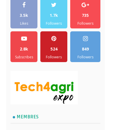
3.5k
1.7k
735
Likes
Followers
Followers
2.8k
524
849
Subscribes
Followers
Followers
MEMBRES