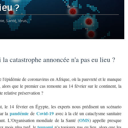
ieu ?
ie,
Santé,
Virus,
 la catastrophe annoncée n'a pas eu lieu ?
e l'épidémie de coronavirus en Afrique, où la pauvreté et le manque
t, alors que le premier cas remonte au 14 février sur le continent, la
e relative préservation ?
t, le 14 février en Égypte, les experts nous prédisent un scénario
pandémie
Covid-19
par la
de
avec à la clé un cataclysme sanitaire
OMS
ant. L'Organisation mondiale de la Santé (
) appelle presque
tsunami
x mois plus tard, le
n'a toujours pas eu lieu, alors que les