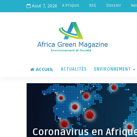
Aout 7, 2026
A Propos
RSE
Dossier
Ne
ACCUEIL
ACTUALITÉS
ENVIRONNEMENT
Coronavirus en Afriqu