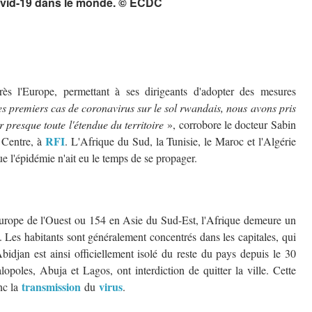
vid-19 dans le monde. © ECDC
ès l'Europe, permettant à ses dirigeants d'adopter des mesures
s premiers cas de coronavirus sur le sol rwandais, nous avons pris
r presque toute l'étendue du territoire
», corrobore le docteur Sabin
RFI
 Centre, à
. L'Afrique du Sud, la Tunisie, le Maroc et l'Algérie
e l'épidémie n'ait eu le temps de se propager.
Europe de l'Ouest ou 154 en Asie du Sud-Est, l'Afrique demeure un
. Les habitants sont généralement concentrés dans les capitales, qui
Abidjan est ainsi officiellement isolé du reste du pays depuis le 30
poles, Abuja et Lagos, ont interdiction de quitter la ville. Cette
transmission
virus
onc la
du
.