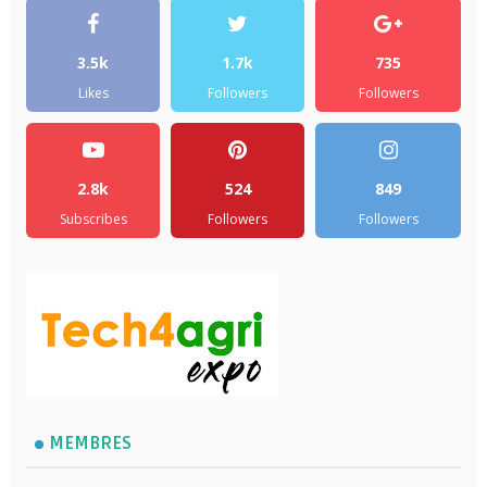
3.5k
1.7k
735
Likes
Followers
Followers
2.8k
524
849
Subscribes
Followers
Followers
MEMBRES