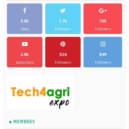
3.5k
1.7k
735
Likes
Followers
Followers
2.8k
524
849
Subscribes
Followers
Followers
MEMBRES