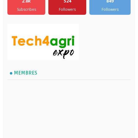
2.8k
524
849
Subscribes
Followers
Followers
MEMBRES