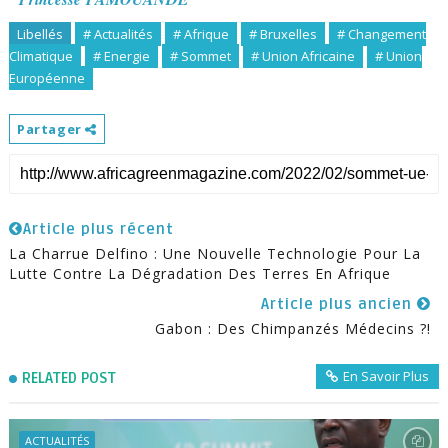
Libellés
# Actualités
# Afrique
# Bruxelles
# Changement
Climatique
# Energie
# Sommet
# Union Africaine
# Union
Européenne
Partager
Article plus récent
La Charrue Delfino : Une Nouvelle Technologie Pour La
Lutte Contre La Dégradation Des Terres En Afrique
Article plus ancien
Gabon : Des Chimpanzés Médecins ?!
En Savoir Plus
RELATED POST
ACTUALITÉS