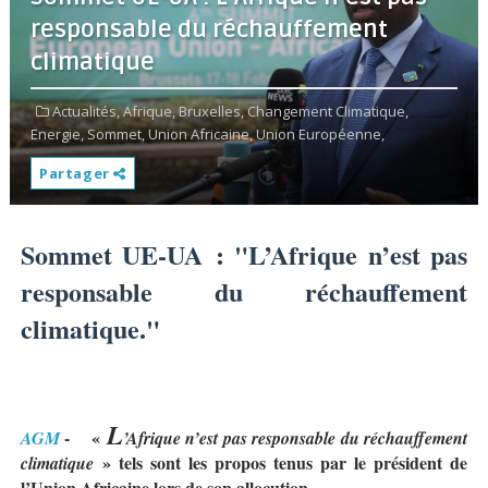
responsable du réchauffement
climatique
Actualités,
Afrique,
Bruxelles,
Changement Climatique,
Energie,
Sommet,
Union Africaine,
Union Européenne,
Partager
Sommet UE-UA : "L’Afrique n’est pas
responsable du réchauffement
climatique."
L
- «
AGM
’Afrique n’est pas responsable du réchauffement
» tels sont les propos tenus par le président de
climatique
l’Union Africaine lors de son allocution.