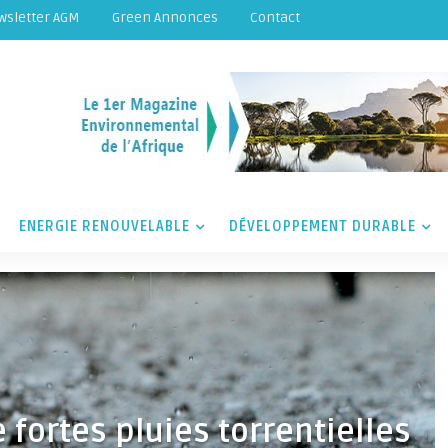
wsletter AGM
Green Annonces
Contact
ENERGIE RENOUVELABLE
DÉVELOPPEMENT DURABLE
 fortes pluies torrentielles