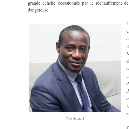
grande échelle occasionnés par le réchauffement de
dangereuse.
L
C
c
i
M
d
c
c
d
d
a
t
e
Yaya Sangaré
Q