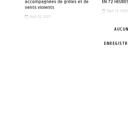
accompagnées de grêles et de
EN 72 HEURE
vents violents
Sept 13, 202
Sept 02, 2021
AUCUN
ENREGISTR