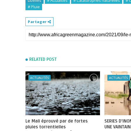
Libellés
# Actualités
# Catastrophes naturelles
# 
# Pluie
Partager
RELATED POST
ACTUALITÉS
ACTUALITÉS
Le Mali éprouvé par de fortes
SERIES D’INO
pluies torrentielles
UNE VAINTAIN