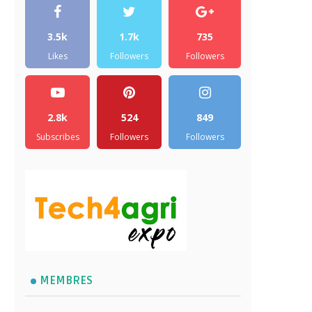
3.5k
1.7k
735
Likes
Followers
Followers
2.8k
524
849
Subscribes
Followers
Followers
MEMBRES