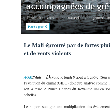
accompagnées de grêle
Actualités,
Catastrophes naturelles,
Changement Clim
Partager
Le Mali éprouvé par de fortes plu
et de vents violents
D
AGM
/Mali
évoilé le lundi 9 août à Genève (Suis
l’évolution du climat (GIEC) doit être analysé comme l
son Altesse le Prince Charles du Royaume uni en sont 
échelles.
Le rapport souligne une multiplication des événement