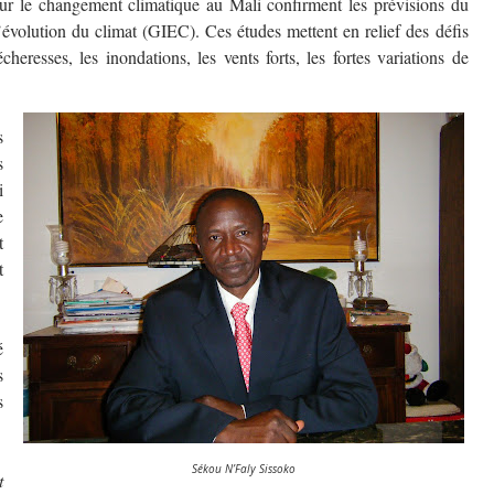
 sur le changement climatique au Mali confirment les prévisions du
évolution du climat (GIEC). Ces études mettent en relief des défis
eresses, les inondations, les vents forts, les fortes variations de
s
s
i
e
t
t
é
s
s
Sékou N’Faly Sissoko
t