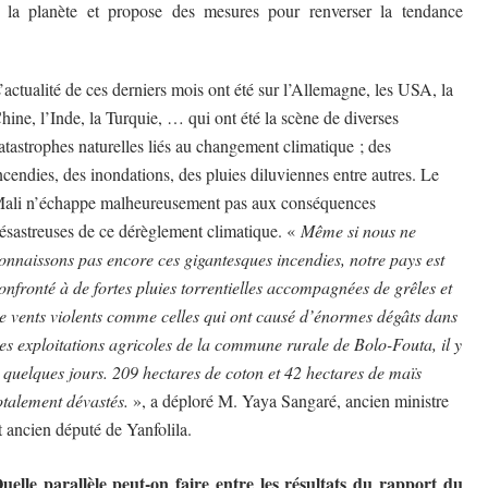
 la planète et propose des mesures pour renverser la tendance
’actualité de ces derniers mois ont été sur l’Allemagne, les USA, la
hine, l’Inde, la Turquie, … qui ont été la scène de diverses
atastrophes naturelles liés au changement climatique ; des
ncendies, des inondations, des pluies diluviennes entre autres. Le
ali n’échappe malheureusement pas aux conséquences
ésastreuses de ce dérèglement climatique. «
Même si nous ne
onnaissons pas encore ces gigantesques incendies, notre pays est
onfronté à de fortes pluies torrentielles accompagnées de grêles et
e vents violents comme celles qui ont causé d’énormes dégâts dans
es exploitations agricoles de la commune rurale de Bolo-Fouta, il y
 quelques jours. 209 hectares de coton et 42 hectares de maïs
otalement dévastés.
», a déploré M. Yaya Sangaré, ancien ministre
t ancien député de Yanfolila.
uelle parallèle peut-on faire entre les résultats du rapport du