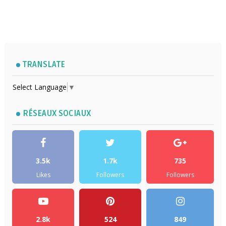
TRANSLATE
Select Language
▼
RÉSEAUX SOCIAUX
3.5k
1.7k
735
Likes
Followers
Followers
2.8k
524
849