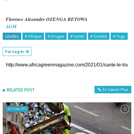
Florence Alexandre OZENGA RETOWA
AGM
Libellés
# Afrique
# Drogue
# Santé
# Société
# Togo
Partager
En Savoir Plus
RELATED POST
ACTUALITÉS