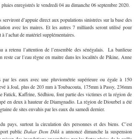
ux pluies enregistrés le vendredi 04 au dimanche 06 septembre 2020.
ds serviront d’appuie direct aux populations sinistrées sur la base des
ation avec les maires. Et les autres 7 milliards seront utilisé pour
 l’achat de matériel supplémentaires.
u a retenu l’attention de l’ensemble des sénégalais.
La banlieue
 reste car l’eau règne en maitre dans les localités de Pikine, Anne
 par les eaux avec une pluviométrie supérieure ou égale à 150
 relevé à Joal, plus de 203 mm à Toubacouta, 175mm à Passy, 236mm
 Fatick, Kaffrine, Sédhiou, font partie des victimes et la région de
oupé en deux à hauteur de Diamgnadio. La région de Diourbel a été
taine de sites envahis par les eaux du samedi dernier.
 du pays, surtout la circulation des personnes et des biens. C’est
nsport public
Dakar Dem Dikk
a annoncé dimanche la suspension
 raison des inondations engendrées par les fortes pluies de la veille