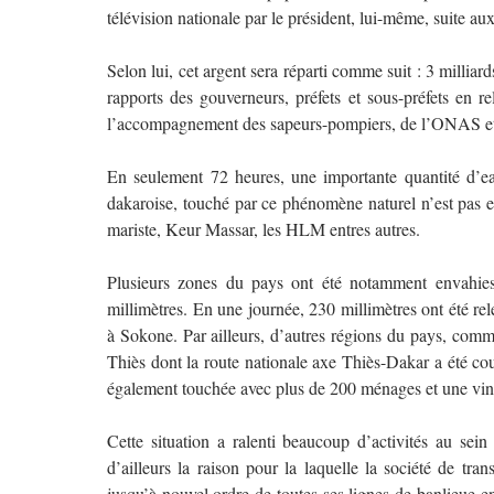
télévision nationale par le président, lui-même, suite a
Selon lui, cet argent sera réparti comme suit : 3 milliar
rapports des gouverneurs, préfets et sous-préfets en rel
l’accompagnement des sapeurs-pompiers, de l’ONAS et à
En seulement 72 heures, une importante quantité d’ea
dakaroise, touché par ce phénomène naturel n’est pas en
mariste, Keur Massar, les HLM entres autres.
Plusieurs zones du pays ont été notamment envahies
millimètres. En une journée, 230 millimètres ont été
à Sokone. Par ailleurs, d’autres régions du pays, comme
Thiès dont la route nationale axe Thiès-Dakar a été c
également touchée avec
plus de 200 ménages et une ving
Cette situation a ralenti beaucoup d’activités au sein
d’ailleurs la raison pour la laquelle la société de tra
jusqu’à nouvel ordre de toutes ses lignes de banlieue en