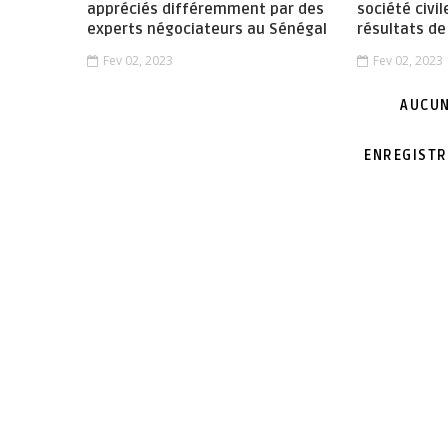
appréciés différemment par des
société civil
experts négociateurs au Sénégal
résultats de
Fev 02, 2023
Fev 02, 2023
AUCUN
ENREGISTR