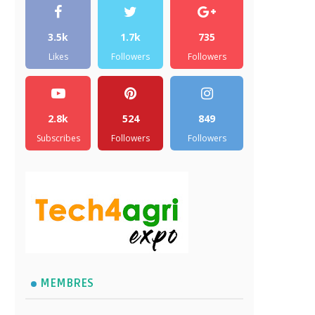
3.5k
1.7k
735
Likes
Followers
Followers
2.8k
524
849
Subscribes
Followers
Followers
MEMBRES