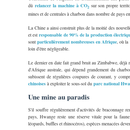
relancer la machine à CO
dû
sur son propre territ
2
mines et de centrales à charbon dans nombre de pays e
La Chine a ainsi construit plus de la moitié des nouve
responsable de 90% de la production électriq
et est
particulièrement nombreuses en Afrique
sont
, où la
loin d'être négligeable.
Le dernier en date fait grand bruit au Zimbabwe, déjà
d'Afrique australe, qui dépend grandement du charbon 
subissent de régulières coupures de courant, y compr
chinoises
parc national Hw
à exploiter le sous-sol du
Une mine au paradis
S'il souffre régulièrement d'activités de braconnage 
pays, Hwange reste une réserve vitale pour la faune
léopards, buffles et rhinocéros), espèces menacées deve