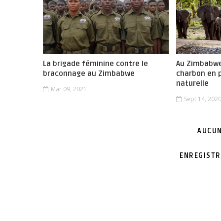
La brigade féminine contre le
Au Zimbabwe
braconnage au Zimbabwe
charbon en p
naturelle
Mar 09, 2021
Sept 14, 202
AUCUN
ENREGISTR