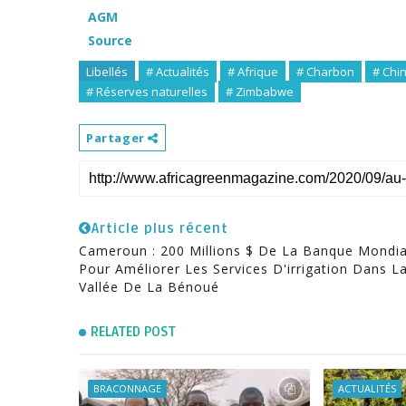
AGM
Source
Libellés
# Actualités
# Afrique
# Charbon
# Chi
# Réserves naturelles
# Zimbabwe
Partager
Article plus récent
Cameroun : 200 Millions $ De La Banque Mondia
Pour Améliorer Les Services D'irrigation Dans L
Vallée De La Bénoué
RELATED POST
BRACONNAGE
ACTUALITÉS