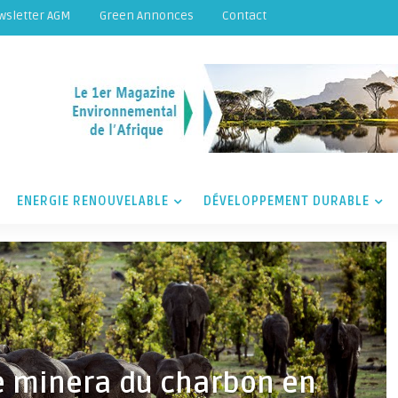
wsletter AGM
Green Annonces
Contact
ENERGIE RENOUVELABLE
DÉVELOPPEMENT DURABLE
e minera du charbon en