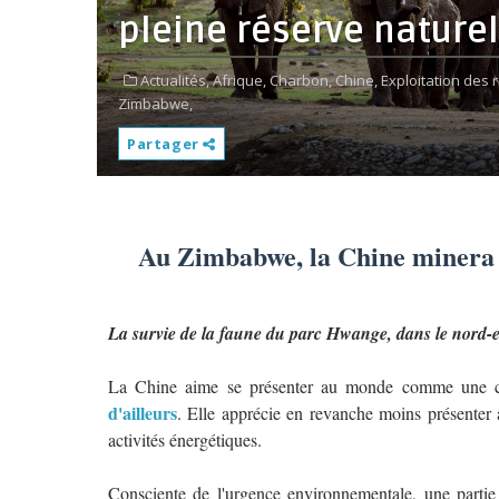
pleine réserve naturel
Actualités,
Afrique,
Charbon,
Chine,
Exploitation des 
Zimbabwe,
Partager
Au Zimbabwe, la Chine minera d
La survie de la faune du parc Hwange, dans le nord-es
La Chine aime se présenter au monde comme une ch
d'ailleurs
. Elle apprécie en revanche moins présenter 
activités énergétiques.
Consciente de l'urgence environnementale, une partie