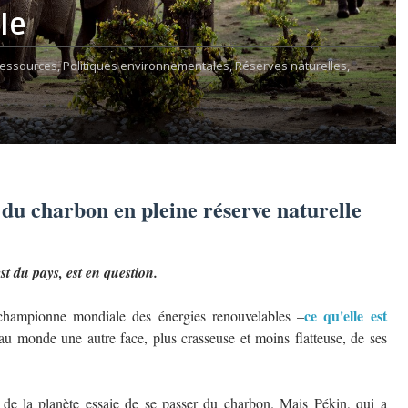
le
ressources,
Politiques environnementales,
Réserves naturelles,
u charbon en pleine réserve naturelle
t du pays, est en question.
ce qu'elle est
ampionne mondiale des énergies renouvelables –
au monde une autre face, plus crasseuse et moins flatteuse, de ses
 de la planète essaie de se passer du charbon. Mais Pékin, qui a