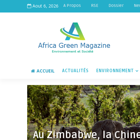
Aout 6, 2026
A Propos
RSE
Dossier
Ne
ACCUEIL
ACTUALITÉS
ENVIRONNEMENT
Au Zimbabwe, la Chin