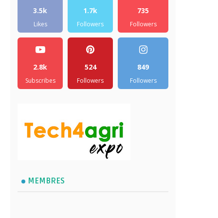
3.5k
1.7k
735
Likes
Followers
Followers
2.8k
524
849
Subscribes
Followers
Followers
MEMBRES