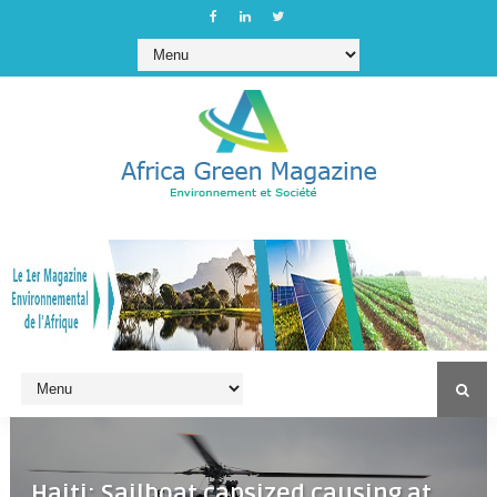
Haiti: Sailboat capsized causing at