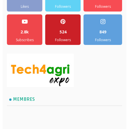
Likes
Followers
Followers
2.8k
524
849
Subscribes
Followers
Followers
MEMBRES