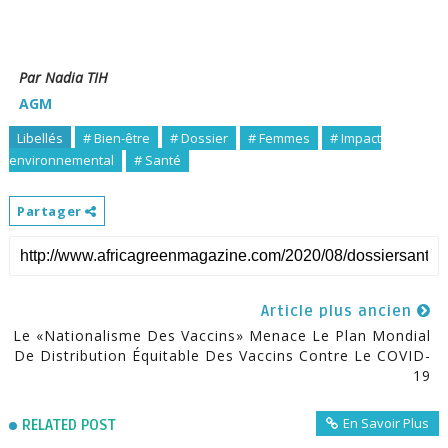
Par Nadia TIH
AGM
Libellés
# Bien-être
# Dossier
# Femmes
# Impact
environnemental
# Santé
Partager
Article plus ancien
Le «nationalisme Des Vaccins» Menace Le Plan Mondial
De Distribution Équitable Des Vaccins Contre Le COVID-
19
En Savoir Plus
RELATED POST