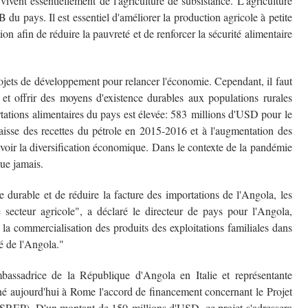
vent essentiellement de l'agriculture de subsistance. L'agriculture
u pays. Il est essentiel d'améliorer la production agricole à petite
tion afin de réduire la pauvreté et de renforcer la sécurité alimentaire
jets de développement pour relancer l'économie. Cependant, il faut
 et offrir des moyens d'existence durables aux populations rurales
ortations alimentaires du pays est élevée: 583 millions d'USD pour le
baisse des recettes du pétrole en 2015-2016 et à l'augmentation des
uvoir la diversification économique. Dans le contexte de la pandémie
ue jamais.
le durable et de réduire la facture des importations de l'Angola, les
 secteur agricole", a déclaré le directeur de pays pour l'Angola,
 la commercialisation des produits des exploitations familiales dans
té de l'Angola."
assadrice de la République d'Angola en Italie et représentante
é aujourd'hui à Rome l'accord de financement concernant le Projet
s (SREP). D'un montant de 150 millions d'USD, ce projet s'adressera