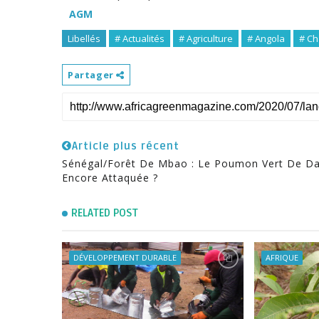
AGM
Libellés
# Actualités
# Agriculture
# Angola
# Ch
Partager
Article plus récent
Sénégal/Forêt De Mbao : Le Poumon Vert De D
Encore Attaquée ?
RELATED POST
DÉVELOPPEMENT DURABLE
AFRIQUE