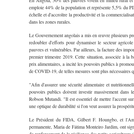
En Angola, 50% des pauvres vivent en milieu rural et vi
emploie 44% de la population et représente 5,5% du PIB d
échelle et d'accroître la productivité et la commercialisa
dans les zones rurales.
Le Gouvernement angolais a mis en œuvre plusieurs pro
redoubler d'efforts pour dynamiser le secteur agricole
pauvres et vulnérables. Par ailleurs, la facture des imp
premier trimestre 2019. Cette situation, associée à la 
prix alimentaires, a incité les pouvoirs publics à promo
de COVID-19, de telles mesures sont plus nécessaires q
"Afin d'assurer une sécurité alimentaire et nutritionnel
pouvoirs publics doivent investir massivement dans le
Robson Mutandi. "Il est essentiel de mettre l'accent sur
une optique de durabilité si l'on veut assurer la prospéri
Le Président du FIDA, Gilbert F. Houngbo, et l'Amb
permanente, Maria de Fátima Monteiro Jardim, ont sign
de renforcement de la résilience des petits agriculteur