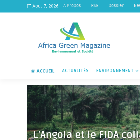
Aout 7, 2026
A Propos
RSE
Dossier
Ne
ACCUEIL
ACTUALITÉS
ENVIRONNEMENT
L'Angola et le FIDA co