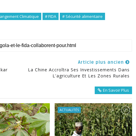
angement Climatique
# FIDA
# Sécurité alimentaire
Article plus ancien
akar
La Chine Accroîtra Ses Investissements Dans
L'agriculture Et Les Zones Rurales
En Savoir Plus
ACTUALITÉS