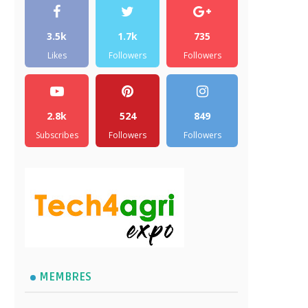
3.5k
1.7k
735
Likes
Followers
Followers
2.8k
524
849
Subscribes
Followers
Followers
MEMBRES