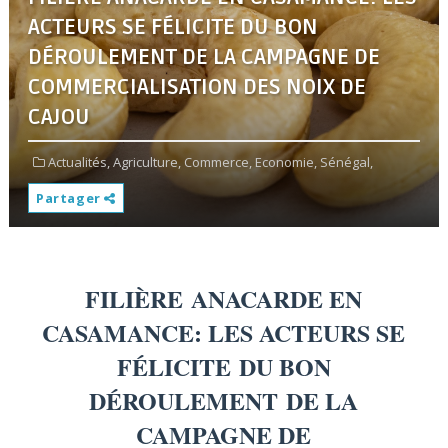
ACTEURS SE FÉLICITE DU BON
DÉROULEMENT DE LA CAMPAGNE DE
COMMERCIALISATION DES NOIX DE
CAJOU
Actualités,
Agriculture,
Commerce,
Economie,
Sénégal,
Partager
FILIÈRE
ANACARDE EN
CASAMANCE: LES ACTEURS SE
FÉLICITE
DU BON
DÉROULEMENT
DE LA
CAMPAGNE DE