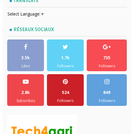
TRANSLATE
Select Language
▼
RÉSEAUX SOCIAUX
3.5k
1.7k
735
Likes
Followers
Followers
2.8k
524
849
Subscribes
Followers
Followers