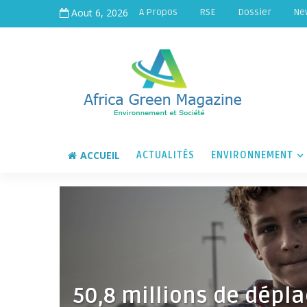
Aout 6, 2026
A Propos
RSE
Dossier
Ne
ACCUEIL
ACTUALITÉS
ENVIRONNEMENT
50,8 millions de dépl