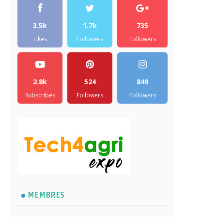
3.5k
1.7k
735
Likes
Followers
Followers
2.8k
524
849
Subscribes
Followers
Followers
MEMBRES