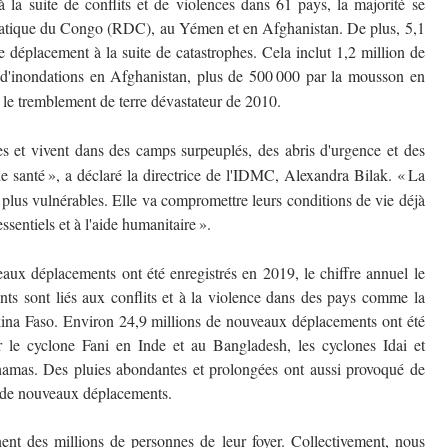
 la suite de conflits et de violences dans 61 pays, la majorité se
atique du Congo (RDC), au Yémen et en Afghanistan. De plus, 5,1
 déplacement à la suite de catastrophes. Cela inclut 1,2 million de
 d'inondations en Afghanistan, plus de 500
000 par la mousson en
 le tremblement de terre d
é
vastateur de 2010.
es et vivent dans des camps surpeuplés, des abris d'urgence et des
de santé
»
, a d
é
clar
é
la directrice de l'IDMC, Alexandra Bilak.
«
La
plus vulnérables. Elle va compromettre leurs conditions de vie déjà
ssentiels et à l'aide humanitaire
»
.
eaux déplacements ont été enregistrés en 2019, le chiffre annuel le
nts sont liés aux conflits et à la violence dans des pays comme la
kina Faso. Environ 24,9 millions de nouveaux déplacements ont été
r le cyclone Fani en Inde et au Bangladesh, les cyclones Idai et
mas. Des pluies abondantes et prolongées ont aussi provoqué de
s de nouveaux déplacements.
nent des millions de personnes de leur foyer. Collectivement, nous