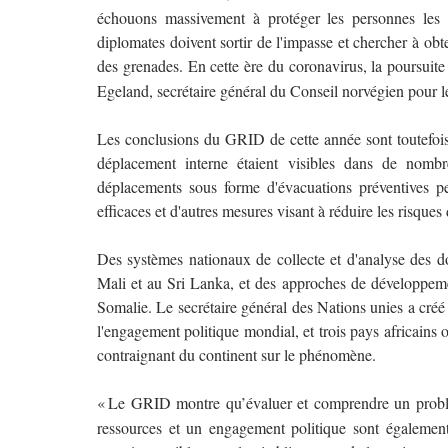
é
chouons massivement
à
prot
é
ger les personnes les 
diplomates doivent sortir de l'impasse et chercher à obte
des grenades. En cette ère du coronavirus, la poursuite
Egeland, secr
é
taire g
é
n
é
ral du Conseil norv
é
gien pour l
Les conclusions du GRID de cette année sont toutefois
déplacement interne étaient visibles dans de nom
déplacements sous forme d'évacuations préventives pe
efficaces et d'autres mesures visant à réduire les risque
Des systèmes nationaux de collecte et d'analyse des d
Mali et au Sri Lanka, et des approches de développeme
Somalie. Le secrétaire général des Nations unies a créé
l'engagement politique mondial, et trois pays africains
contraignant du continent sur le phénomène.
«
Le GRID montre qu
’é
valuer et comprendre un prob
ressources et un engagement politique sont
é
galement