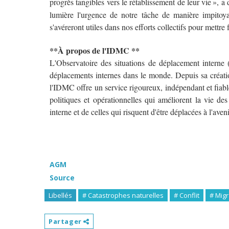
progrès tangibles vers le rétablissement de leur vie
»
, a 
lumi
è
re l'urgence de notre t
â
che de mani
è
re impitoy
s'avéreront utiles dans nos efforts collectifs pour mettre
**À propos de l'IDMC **
L'Observatoire des situations de déplacement interne 
déplacements internes dans le monde. Depuis sa créat
l'IDMC offre un service rigoureux, indépendant et fiable
politiques et opérationnelles qui améliorent la vie d
interne et de celles qui risquent d'être déplacées à l'aveni
AGM
Source
Libellés
# Catastrophes naturelles
# Conflit
# Migr
Partager