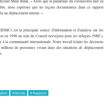
d
é
clar
é
Mme Bilak.
«
Alors que la pand
é
mie du coronavirus met en
able, nous esp
é
rons que les leçons documentées dans ce rapport
 fin au déplacement interne.
»
(IDMC) est la principale source d'information et d'analyse sur les
ion en 1998 au sein du Conseil norvégien pour les réfugiés (NRC),
 à la communauté internationale. Notre travail éclaire les décisions
es millions de personnes vivant dans des situations de déplacement
r.
ation
# Monde
# Rapports