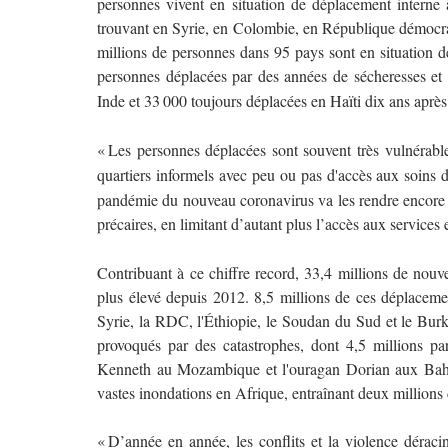
personnes vivent en situation de déplacement interne à
trouvant en Syrie, en Colombie, en République démocr
millions de personnes dans 95 pays sont en situation de
personnes déplacées par des années de sécheresses et
Inde et 33
000 toujours d
é
plac
é
es en Ha
ï
ti dix ans apr
è
s
«
Les personnes d
é
plac
é
es sont souvent très vulnérabl
quartiers informels avec peu ou pas d'accès aux soins 
pand
é
mie du nouveau coronavirus va les rendre encore 
précaires, en limitant d’autant plus l’accès aux services e
Contribuant à ce chiffre record, 33,4 millions de nouv
plus élevé depuis 2012. 8,5 millions de ces déplaceme
Syrie, la RDC, l'Éthiopie, le Soudan du Sud et le Bur
provoqués par des catastrophes, dont 4,5 millions pa
Kenneth au Mozambique et l'ouragan Dorian aux Baha
vastes inondations en Afrique, entraînant deux million
«
D
’
ann
é
e en ann
é
e, les conflits et la violence d
é
raci