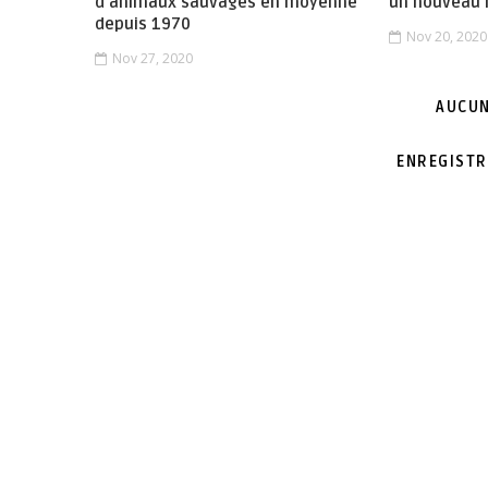
d'animaux sauvages en moyenne
un nouveau 
depuis 1970
Nov 20, 2020
Nov 27, 2020
AUCUN
ENREGISTR