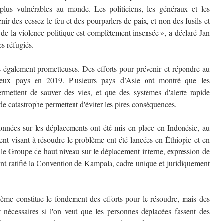
plus vulnérables au monde. Les politiciens, les généraux et les
nir des cessez-le-feu et des pourparlers de paix, et non des fusils et
 de la violence politique est complètement insensée
»
, a d
é
clar
é
Jan
es r
é
fugi
é
s.
 également prometteuses. Des efforts pour prévenir et répondre au
breux pays en 2019. Plusieurs pays d’Asie ont montré que les
rmettent de sauver des vies, et que des systèmes d'alerte rapide
s de catastrophe permettent d'éviter les pires conséquences.
onnées sur les déplacements ont été mis en place en Indonésie, au
nt visant à résoudre le problème ont été lancées en Éthiopie et en
 le Groupe de haut niveau sur le déplacement interne, expression de
 ont ratifié la Convention de Kampala, cadre unique et juridiquement
l
è
me constitue le fondement des efforts pour le r
é
soudre, mais des
 nécessaires si l'on veut que les personnes déplacées fassent des