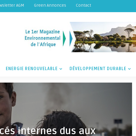
wsletter AGM
Green Annonces
Contact
ENERGIE RENOUVELABLE
DÉVELOPPEMENT DURABLE
acés internes dus aux