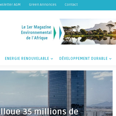
wsletter AGM
Green Annonces
Contact
ENERGIE RENOUVELABLE
DÉVELOPPEMENT DURABLE
loue 35 millions de