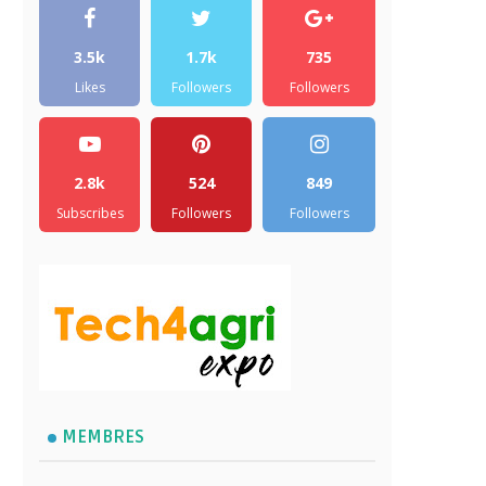
3.5k
1.7k
735
Likes
Followers
Followers
2.8k
524
849
Subscribes
Followers
Followers
MEMBRES