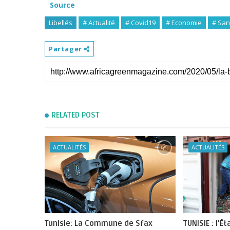
Source
Libellés
# Actualité
# Covid19
# Economie
# San
Partager
RELATED POST
ACTUALITÉS
ACTUALITÉS
Tunisie: La Commune de Sfax
TUNISIE : l’É