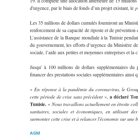
19. Il complète une allocation antérieure de 15 millions 
d'urgence, par le biais de fonds d’un projet existant, le
p
Les 35 millions de dollars cumulés fourniront au Ministèr
renforcement de sa capacité de riposte et de préventio
L’assistance de la Banque mondiale à la Tunisie penda
du gouvernement, les efforts d’urgence du Ministère de l
sociale, l’aide aux petites et moyennes entreprises et la
Jusqu’ à 100 millions de dollars supplémentaires du p
financer des prestations sociales supplémentaires ainsi 
«
En réponse à la pandémie du coronavirus, le Group
a déclaré To
cette période de crise sans précédent
»,
Tunisie.
«
Nous travaillons actuellement en étroite col
sanitaires, sociales et économiques, en utilisant de
surmonter cette crise et à relancer l'économie sur une b
AGM