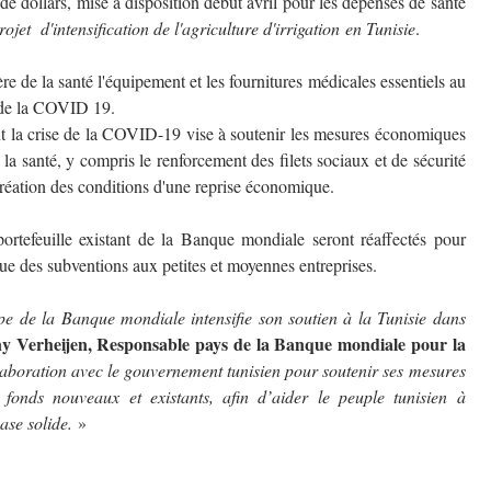
de dollars, mise à disposition début avril pour les dépenses de santé
rojet d'intensification de l'agriculture d'irrigation
en Tunisie
.
e de la santé l'équipement et les fournitures médicales essentiels au
n de la COVID 19.
nt la crise de la COVID-19 vise à soutenir les mesures économiques
a santé, y compris le renforcement des filets sociaux et de sécurité
 création des conditions d'une reprise économique.
ortefeuille existant de la Banque mondiale seront réaffectés pour
que des subventions aux petites et moyennes entreprises.
e de la Banque mondiale intensifie son soutien à la Tunisie dans
ny Verheijen, Responsable pays de la Banque mondiale pour la
laboration avec le gouvernement tunisien pour soutenir ses mesures
s fonds nouveaux et existants, afin d’aider le peuple tunisien à
ase solide.
»