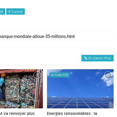
té
# Tunisie
En Savoir Plus
ACTUALITÉS
tat va renvoyer plus
Energies renouvelables : la