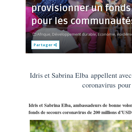
provisionner un fonds
pour les communautés
Afrique,
Développement durable,
Economie,
épidémi
Partager
Idris et Sabrina Elba
appellent avec
coronavirus
pour
Idris et Sabrina Elba, ambassadeurs de bonne volon
fonds de secours coronavirus de 200 millions d’US