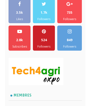
3.5k
1.7k
735
Likes
Followers
Followers
2.8k
524
849
Subscribes
Followers
Followers
MEMBRES