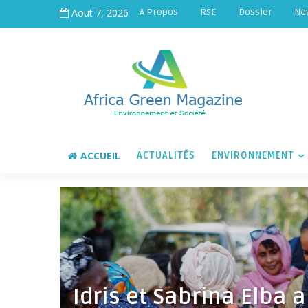
Aout 7, 2026
A Propos
RSE
Dossier
Ne
ACCUEIL
ACTUALITÉS
ENVIRONNEMENT
Idris et Sabrina Elba 