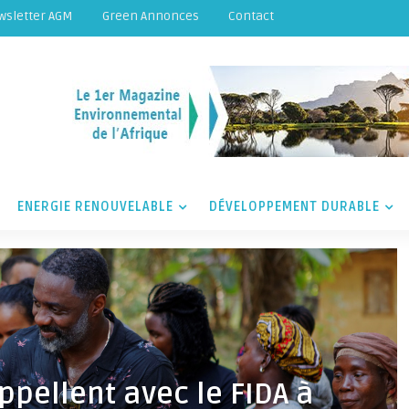
wsletter AGM
Green Annonces
Contact
ENERGIE RENOUVELABLE
DÉVELOPPEMENT DURABLE
appellent avec le FIDA à