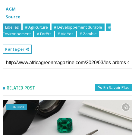
AGM
Source
Libellés
# Agriculture
# Développement durable
#
Environnement
# Forêts
# Vidéos
# Zambie
Partager
En Savoir Plus
RELATED POST
ECONOMIE