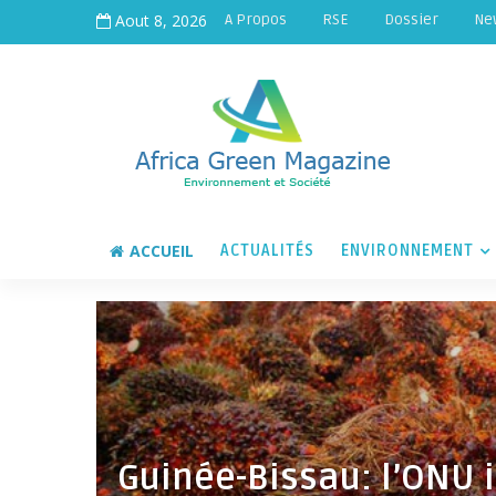
Aout 8, 2026
A Propos
RSE
Dossier
Ne
ACCUEIL
ACTUALITÉS
ENVIRONNEMENT
Guinée-Bissau: l’ONU i