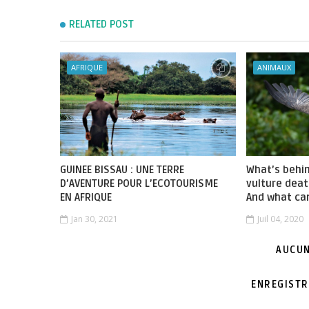
RELATED POST
AFRIQUE
ANIMAUX
GUINEE BISSAU : UNE TERRE
What’s behi
D’AVENTURE POUR L’ECOTOURISME
vulture deat
EN AFRIQUE
And what ca
Jan 30, 2021
Juil 04, 2020
AUCUN
ENREGISTR