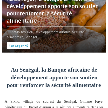
développement apporte son soutien
pour renforcer la sécurité
alimentaire
Actualités,
BAD,
Développement durable,
Sécurité
alimentaire,
Sénégal,
Partager
Au Sénégal, la Banque africaine de
développement apporte son soutien
pour renforcer la sécurité alimentaire
A Sikilo, village du sud-est du Sénégal, Gnilane Faye,
bénéficiaire du Projet d’appui à la sécurité alimentaire dans les