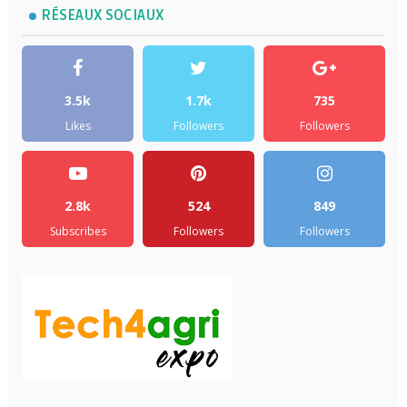
RÉSEAUX SOCIAUX
3.5k
1.7k
735
Likes
Followers
Followers
2.8k
524
849
Subscribes
Followers
Followers