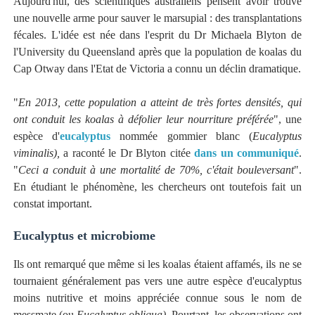
Aujourd'hui, des scientifiques australiens pensent avoir trouvé
une nouvelle arme pour sauver le marsupial : des transplantations
fécales. L'idée est née dans l'esprit du Dr Michaela Blyton de
l'University du Queensland après que la population de koalas du
Cap Otway dans l'Etat de Victoria a connu un déclin dramatique.
"
En 2013, cette population a atteint de très fortes densités, qui
ont conduit les koalas à défolier leur nourriture préférée
", une
espèce d'
eucalyptus
nommée gommier blanc (
Eucalyptus
viminalis),
a raconté le Dr Blyton citée
dans un communiqué
.
"
Ceci a conduit à une mortalité de 70%, c'était bouleversant
".
En étudiant le phénomène, les chercheurs ont toutefois fait un
constat important.
Eucalyptus et microbiome
Ils ont remarqué que même si les koalas étaient affamés, ils ne se
tournaient généralement pas vers une autre espèce d'eucalyptus
moins nutritive et moins appréciée connue sous le nom de
messmate (ou
Eucalyptus obliqua).
Pourtant, les observations ont