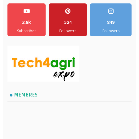
2.8k
524
849
Subscribes
Followers
Followers
MEMBRES