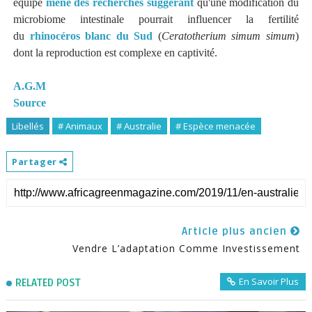
équipe
mène des recherches suggérant
qu'une modification du
microbiome intestinale pourrait influencer la fertilité
du
rhinocéros blanc du Sud
(
Ceratotherium simum simum
)
dont la reproduction est complexe en captivité.
A.G.M
Source
Libellés
# Animaux
# Australie
# Espèce menacée
Partager
Article plus ancien
Vendre L’adaptation Comme Investissement
En Savoir Plus
RELATED POST