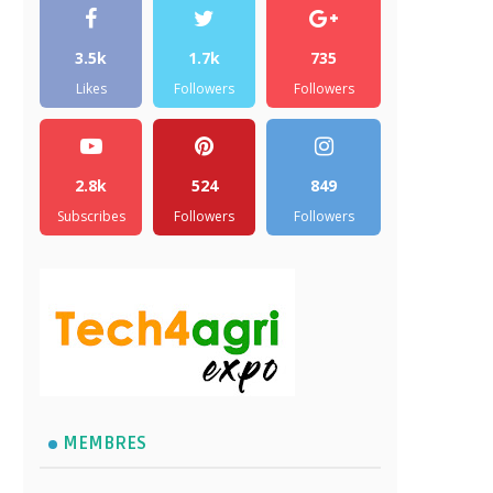
3.5k
1.7k
735
Likes
Followers
Followers
2.8k
524
849
Subscribes
Followers
Followers
MEMBRES