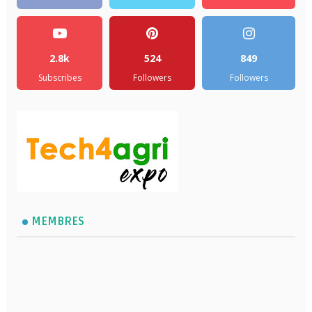
2.8k
524
849
Subscribes
Followers
Followers
MEMBRES