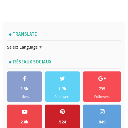
TRANSLATE
Select Language
▼
RÉSEAUX SOCIAUX
3.5k
1.7k
735
Likes
Followers
Followers
2.8k
524
849