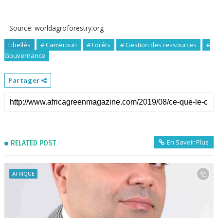
Source: worldagroforestry.org
Libellés
# Cameroun
# Forêts
# Gestion des ressources
#
Gouvernance
Partager
En Savoir Plus
RELATED POST
AFRIQUE