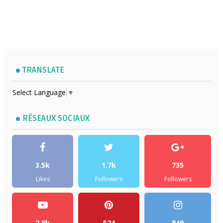
TRANSLATE
Select Language
▼
RÉSEAUX SOCIAUX
3.5k
1.7k
735
Likes
Followers
Followers
2.8k
524
849