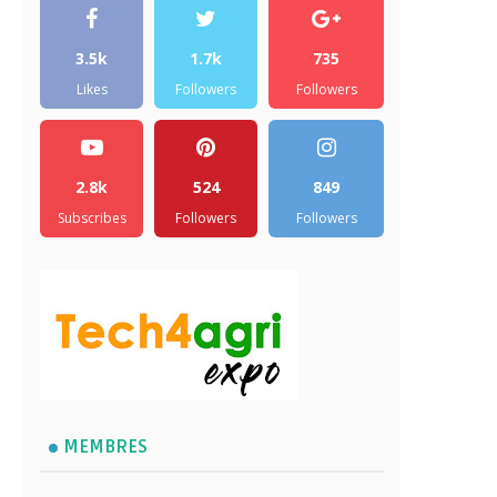
3.5k
1.7k
735
Likes
Followers
Followers
2.8k
524
849
Subscribes
Followers
Followers
MEMBRES