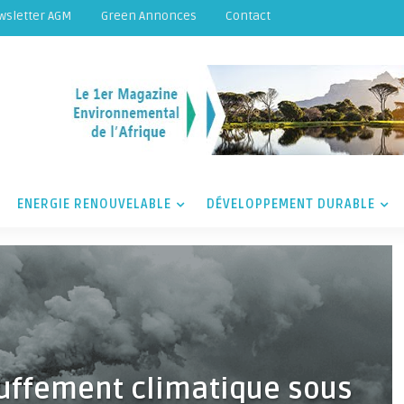
wsletter AGM
Green Annonces
Contact
ENERGIE RENOUVELABLE
DÉVELOPPEMENT DURABLE
auffement climatique sous