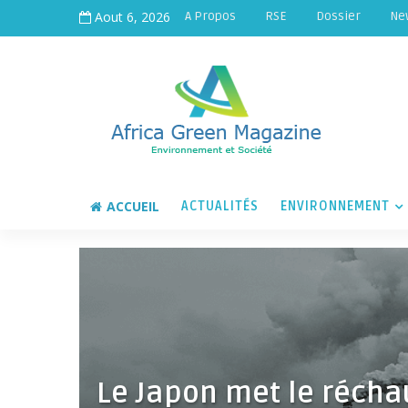
Aout 6, 2026
A Propos
RSE
Dossier
Ne
ACCUEIL
ACTUALITÉS
ENVIRONNEMENT
Le Japon met le réch