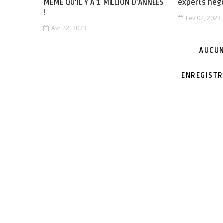
MEME QU'IL Y A 1 MILLION D’ANNEES
experts nég
!
Fev 02, 2023
Avr 22, 2023
AUCUN
ENREGISTR