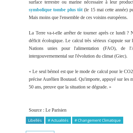
surface terrestre ou marine nécessaire à leur prod
symbolique tombe plus tôt
(le 15 mai cette année) 
Mais moins que l'ensemble de ces voisins européens.
La Terre va-t-elle arrêter de tourner après ce lundi ? 
déficit écologique. Le calcul très sérieux s'appuie s
Nations unies pour l'alimentation (FAO), de l'
intergouvernemental sur l'évolution du climat (Giec).
« Le seul bémol est que le mode de calcul pour le CO2 
précise Aurélien Boutaud. Qu'importe, appuyé sur les m
50 ans, preuve que la situation se dégrade. »
Source : Le Parisien
Libellés
# Actualités
# Changement Climatique