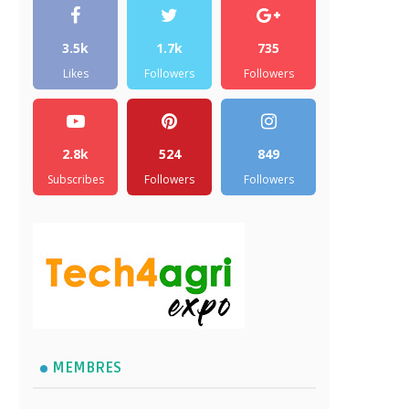
3.5k
1.7k
735
Likes
Followers
Followers
2.8k
524
849
Subscribes
Followers
Followers
MEMBRES