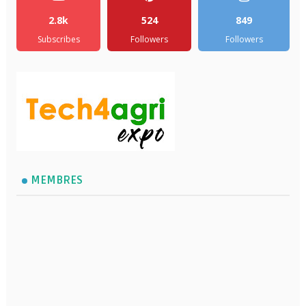
2.8k
524
849
Subscribes
Followers
Followers
MEMBRES