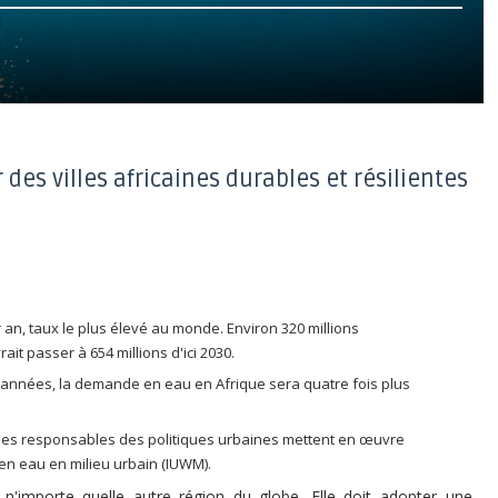
des villes africaines durables et résilientes
r an, taux le plus élevé au monde. Environ 320 millions
it passer à 654 millions d'ici 2030.
années, la demande en eau en Afrique sera quatre fois plus
si les responsables des politiques urbaines mettent en œuvre
en eau en milieu urbain (IUWM).
n'importe quelle autre région du globe. Elle doit adopter une