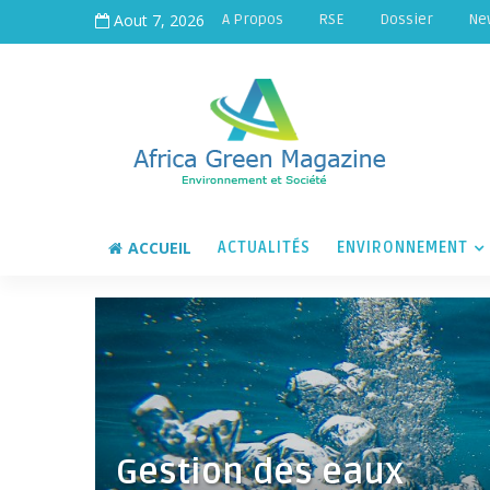
Aout 7, 2026
A Propos
RSE
Dossier
Ne
ACCUEIL
ACTUALITÉS
ENVIRONNEMENT
Gestion des eaux