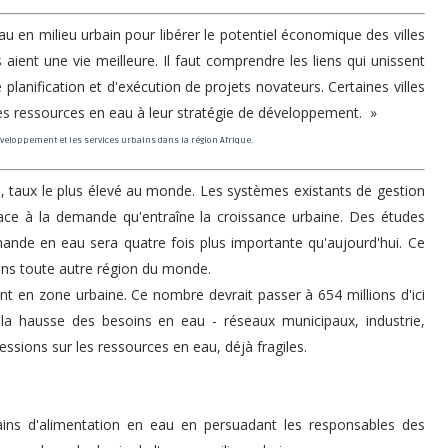
eau en milieu urbain pour libérer le potentiel économique des villes
s aient une vie meilleure. Il faut comprendre les liens qui unissent
lanification et d'exécution de projets novateurs. Certaines villes
es ressources en eau à leur stratégie de développement. »
veloppement et les services urbains dans la région Afrique.
an, taux le plus élevé au monde. Les systèmes existants de gestion
face à la demande qu'entraîne la croissance urbaine. Des études
ande en eau sera quatre fois plus importante qu'aujourd'hui. Ce
dans toute autre région du monde.
vent en zone urbaine. Ce nombre devrait passer à 654 millions d'ici
la hausse des besoins en eau - réseaux municipaux, industrie,
ssions sur les ressources en eau, déjà fragiles.
ins d'alimentation en eau en persuadant les responsables des