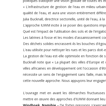
politiques d’adopter une vision globale de toutes les ét
« L'infrastructure de gestion de l'eau en milieu urbai
qualité de l'eau, et aura une vision entièrement diffé
Julia Bucknall, directrice sectorielle, unité de l'eau, à
L’approche IUWM incite à se poser des questions impor
Quel est l'impact de l'utilisation des sols et de l'irrigat
Les latrines à fosse et les modes d'assainissement con
Des déchets solides encrassent-ils les bouches d'égou
L'eau utilisée pour nettoyer les rues et les parcs doit-e
La gestion de l'eau est-elle optimisée en fonction de 
Bucknall note que « La plupart des villes d'Europe e
villes africaines en développement ont l'occasion d'êt
nécessite un sens de l'engagement sans faille, mais 
cette nouvelle approche. Nous appuyons leur engage
L'ouvrage met en avant les démarches fructueuses 
mettre en œuvre des approches d'IUWM donnant lieu à
Windhoek, Namibie -
De fortes pressions s'exerçaie