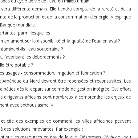
apes du cycle de vie de l'eau en milieu urbain.
n sera différente demain. Elle tiendra compte de la rareté et de la
rente de la production et de la consommation d'énergie, » explique
 la Banque mondiale.
tantes, parmi lesquelles :
ion en amont sur la disponibilité et la qualité de l'eau en aval ?
taminent-ils l'eau souterraine ?
t, favorisant les débordements ?
lle être potable ?
ses usages - consommation, irrigation et fabrication ?
t d'Amérique du Nord devront être repensées et reconstruites. Les
re bâties dès le départ sur ce mode de gestion intégrée. Cet effort
les dirigeants africains sont nombreux à comprendre les enjeux de
ment avec enthousiasme. »
et cite des exemples de comment les villes africaines peuvent
 des solutions innovantes. Par exemple :
nt sur les ressources en eau de la ville. Désormais, 26 % de l'eau