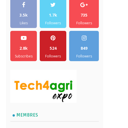
3.5k
1.7k
735
Likes
Followers
Followers
2.8k
524
849
Subscribes
Followers
Followers
MEMBRES