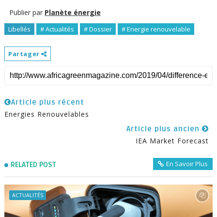
Publier par
Planète énergie
Libellés
# Actualités
# Dossier
# Energie renouvelable
Partager
Article plus récent
Energies Renouvelables
Article plus ancien
IEA Market Forecast
En Savoir Plus
RELATED POST
ACTUALITÉS