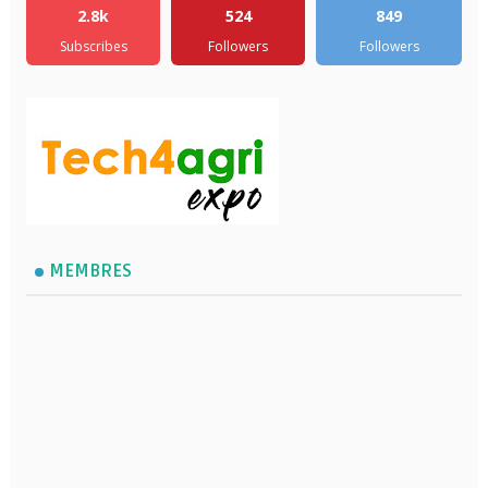
2.8k
524
849
Subscribes
Followers
Followers
MEMBRES