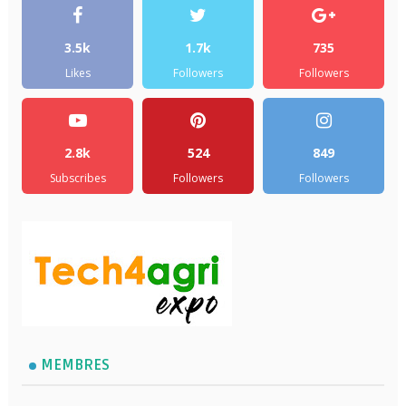
3.5k
1.7k
735
Likes
Followers
Followers
2.8k
524
849
Subscribes
Followers
Followers
MEMBRES