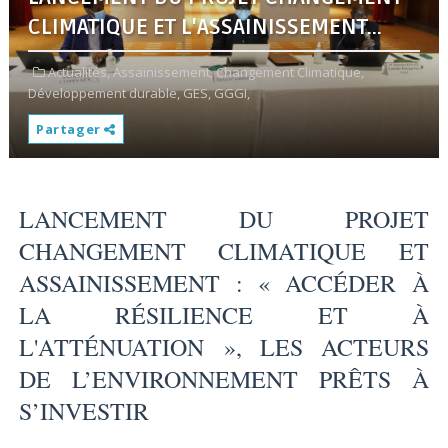
CLIMATIQUE ET L'ASSAINISSEMENT...
Actualités,
Assainissement,
Changement Climatique,
Développement durable,
GES,
GGGI,
Partager
LANCEMENT DU PROJET
CHANGEMENT CLIMATIQUE ET
ASSAINISSEMENT : « ACCÉDER À
LA RÉSILIENCE ET À
L'ATTÉNUATION », LES ACTEURS
DE L’ENVIRONNEMENT PRÊTS À
S’INVESTIR