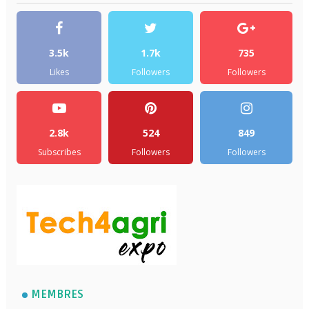
3.5k
1.7k
735
Likes
Followers
Followers
2.8k
524
849
Subscribes
Followers
Followers
MEMBRES