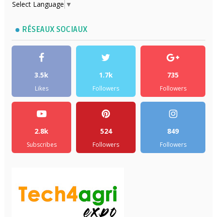
Select Language
▼
RÉSEAUX SOCIAUX
3.5k
1.7k
735
Likes
Followers
Followers
2.8k
524
849
Subscribes
Followers
Followers