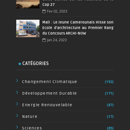
Cop 27
Fev 02, 2023
Mali : Le Jeune Camerounais Hisse son
Ecole d’architecture au Premier Rang
du Concours ARCHI-NOW
Jan 24, 2023
CATÉGORIES
Changement Climatique
(192)
Développement Durable
(171)
Energie Renouvelable
(87)
Nature
(17)
Sciences
(85)