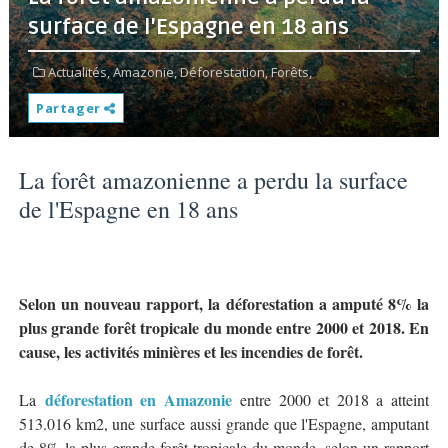
surface de l'Espagne en 18 ans
Actualités,
Amazonie,
Déforestation,
Forêts,
Partager
La forêt amazonienne a perdu la surface
de l'Espagne en 18 ans
Selon un nouveau rapport, la déforestation a amputé 8% la
plus grande forêt tropicale du monde entre 2000 et 2018. En
cause, les activités minières et les incendies de forêt.
déforestation en Amazonie
La
entre 2000 et 2018 a atteint
513.016 km2, une surface aussi grande que l'Espagne, amputant
de 8% la plus grande forêt tropicale du monde, selon un rapport