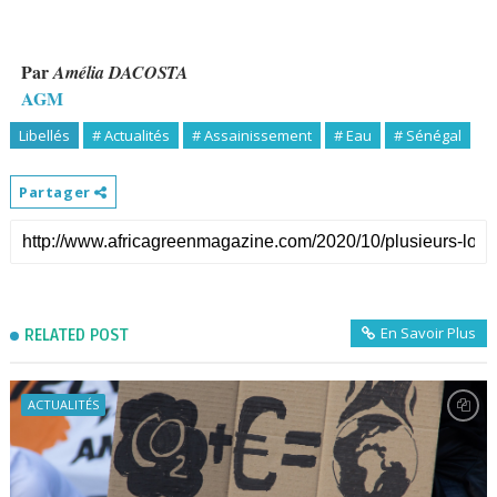
Par
Amélia DACOSTA
AGM
Libellés
# Actualités
# Assainissement
# Eau
# Sénégal
Partager
En Savoir Plus
RELATED POST
ACTUALITÉS