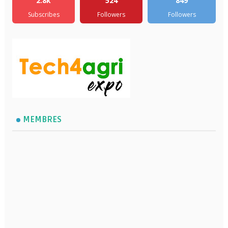
2.8k
524
849
Subscribes
Followers
Followers
MEMBRES