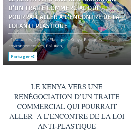
D’UN TRAITE COMMERCIAL QUI
POURRAIT ALLER A L’ENCONTRE DE LA
LOI ANTI-PLASTIQUE
Actualités,
Déchets Plastiques,
Kenya,
Politiques
environnementales,
Pollution,
Partager
LE KENYA VERS UNE
RENÉGOCIATION D’UN TRAITE
COMMERCIAL QUI POURRAIT
ALLER A L’ENCONTRE DE LA LOI
ANTI-PLASTIQUE