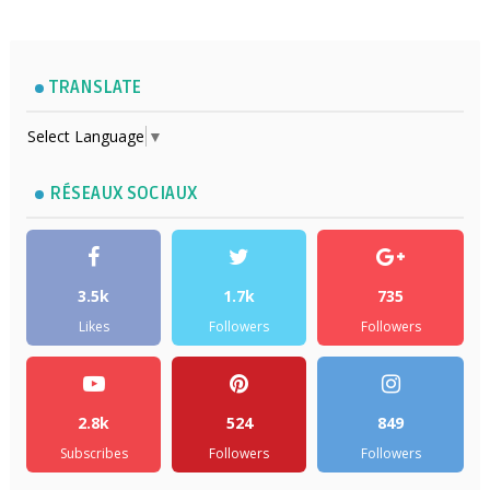
TRANSLATE
Select Language
▼
RÉSEAUX SOCIAUX
3.5k
1.7k
735
Likes
Followers
Followers
2.8k
524
849
Subscribes
Followers
Followers