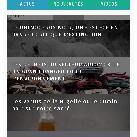
ACTUS
NOUVEAUTÉS
VIDÉOS
Une appli pour prévenir les petits
LE RHINOCÉROS NOIR, UNE ESPÈCE EN
agriculteurs de la sécheresse en
DANGER CRITIQUE D’EXTINCTION
Afrique
LES DECHETS DU SECTEUR AUTOMOBILE,
UN GRAND DANGER POUR
L’ENVIRONNEMENT
Les vertus de la Nigelle ou le Cumin
noir sur notre santé