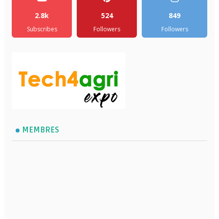
2.8k
524
849
Subscribes
Followers
Followers
MEMBRES