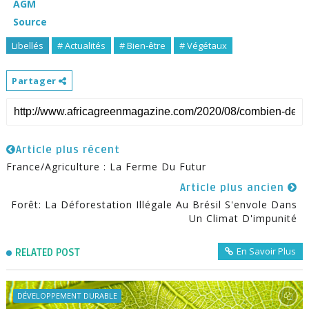
AGM
Source
Libellés
# Actualités
# Bien-être
# Végétaux
Partager
Article plus récent
France/Agriculture : La Ferme Du Futur
Article plus ancien
Forêt: La Déforestation Illégale Au Brésil S'envole Dans
Un Climat D'impunité
En Savoir Plus
RELATED POST
DÉVELOPPEMENT DURABLE